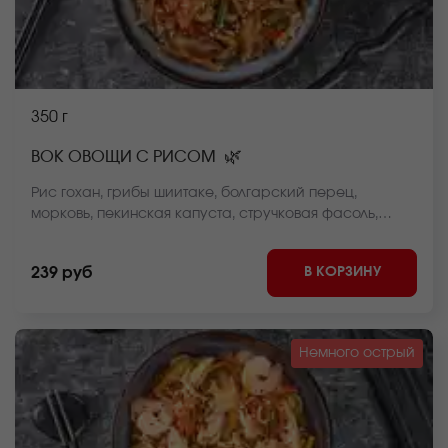
350 г
🌿
ВОК ОВОЩИ С РИСОМ
Рис гохан, грибы шиитаке, болгарский перец,
морковь, пекинская капуста, стручковая фасоль,
репчатый лук, соус вок, кунжут *Внешний вид блюда
может отличаться от фото на сайте.
В КОРЗИНУ
239 руб
Немного острый