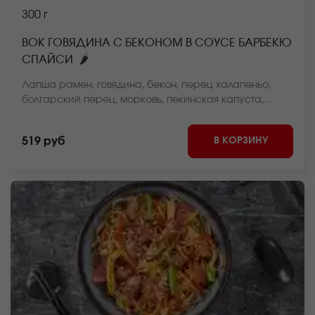
300 г
ВОК ГОВЯДИНА С БЕКОНОМ В СОУСЕ БАРБЕКЮ
🌶
СПАЙСИ
Лапша рамен, говядина, бекон, перец халапеньо,
болгарский перец, морковь, пекинская капуста,
стручковая фасоль, репчатый лук, барбекю соус
*Внешний вид блюда может отличаться от фото на
В КОРЗИНУ
519 руб
сайте.