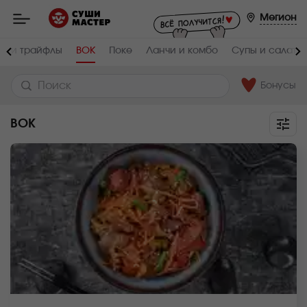
Мастер
-
Мегион
заказ
и
доставка
и и трайфлы
ВОК
Поке
Ланчи и комбо
Супы и салаты
суши,
роллов,
сетов,
WOK
Бонусы
в
Мегионе
ВОК