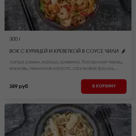
300 г
🌶
ВОК С КУРИЦЕЙ И КРЕВЕТКОЙ В СОУСЕ ЧИЛИ
Лапша рамен, курица, креветка, болгарский перец,
морковь, пекинская капуста, стручковая фасоль,
репчатый лук, чили сладкий соус, кунжут *Внешний
вид блюда может отличаться от фото на сайте.
В КОРЗИНУ
389 руб