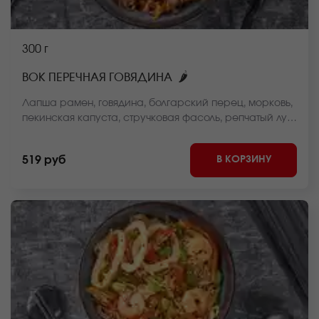
300 г
🌶
ВОК ПЕРЕЧНАЯ ГОВЯДИНА
Лапша рамен, говядина, болгарский перец, морковь,
пекинская капуста, стручковая фасоль, репчатый лук,
черный перец соус, кунжут *Внешний вид блюда
может отличаться от фото на сайте.
В КОРЗИНУ
519 руб