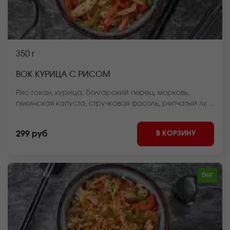
350 г
ВОК КУРИЦА С РИСОМ
Рис гохан, курица, болгарский перец, морковь,
пекинская капуста, стручковая фасоль, репчатый лук,
соус вок, кунжут *Внешний вид блюда может
отличаться от фото на сайте.
В КОРЗИНУ
299 руб
Вег