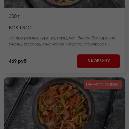
300 г
ВОК ТРИО
Лапша рамен, курица, говядина, бекон, болгарский
перец, морковь, пекинская капуста, стручковая
фасоль, репчатый лук, соус вок, кунжут *Внешний вид
блюда может отличаться от фото на сайте.
В КОРЗИНУ
469 руб
Немного острый