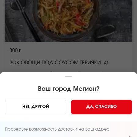
300 г
🌿
ВОК ОВОЩИ ПОД СОУСОМ ТЕРИЯКИ
Лапша рамен, грибы шиитаке, болгарский перец,
морковь, пекинская капуста, стручковая фасоль,
репчатый лук, соус вок, кунжут *Внешний вид блюда
Ваш город
Мегион
?
может отличаться от фото на сайте.
В КОРЗИНУ
299 руб
НЕТ, ДРУГОЙ
ДА, СПАСИБО
Главная
ВОК
Проверьте возможность доставки на ваш адрес