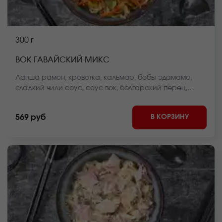
300 г
ВОК ГАВАЙСКИЙ МИКС
Лапша рамен, креветка, кальмар, бобы эдамаме,
сладкий чили соус, соус вок, болгарский перец,
морковь, пекинская капуста, стручковая фасоль,
репчатый лук, кунжут, кунжутное масло *Внешний вид
В КОРЗИНУ
569 руб
блюда может отличаться от фото на сайте.